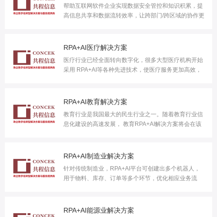
帮助互联网软件企业实现数据安全管控和知识积累，提
高信息共享和数据流转效率，让跨部门/跨区域的协作更
加简单高效。文档协作与管理特点目前大多数互联网软
件企业在文件管理方面并没有互联网化，没有文件管理
概念或采用落后的文件管理系统。由于互联网软件的行
RPA+AI医疗解决方案
业特性，人才流动频繁，产品迭代计划、产品设计稿源
医疗行业已经全面转向数字化，很多大型医疗机构开始
文件、技术 ...
采用 RPA+AI等各种先进技术，使医疗服务更加高效，
医疗机构的竞争力不断攀升。行业痛点应用场景卓越表
现
RPA+AI教育解决方案
教育行业是我国最大的民生行业之一。随着教育行业信
息化建设的高速发展， 教育RPA+AI解决方案将会在该
领域将起到越来越重要的作用。行业痛点 应用场景卓越
表现
RPA+AI制造业解决方案
针对传统制造业，RPA+AI平台可创建出多个机器人，
用于物料、库存、订单等多个环节，优化相应业务流
程，推进传统制造业的业务流程自动化进程。行业痛点
应用场景卓越表现
RPA+AI能源业解决方案