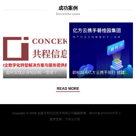
发文档；……以上这些场景，可能正发
「在线编辑」功能迎来巨大升级啦！全
生在我们身边的企业里。保护企业信息
面加强个人在线编辑功能，提升多人协
成功案例
安全是每一个员工的责任，但除了 ...
作办公效率。下面让我们一起了解下这
Successful cases
次 ...
如何实现企业知识统一管理？西奥电梯是这样做的
碧桂园与亿方云携手前行 搭建高效协同办公平台
READ MORE
Copyright © 2026
福建共程信息技术有限公司
版权所有
闽ICP备20003005号-1
技术支持：
万美云计算