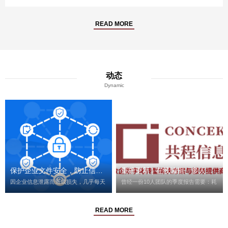
READ MORE
动态
Dynamic
保护企业文件安全，防止信息泄露，你需要做好这3点！
重磅更新 | 在线编辑、多人协同……你们要的高效办公来啦！
因企业信息泄露而造成损失，几乎每天
曾经一份10人团队的季度报告需要：耗
都在发生。员工从公司离职后，下载大
时5+个工作日，10+个大版本修改，
量敏感资料到个人电脑上；在职员工分
50+次重复沟通，200+次微信QQ文件
享内部文件给同事时，不小心将链接发
传递。现在同样的一份报告，只需要：
READ MORE
了解更多
了解更多
到私人微信群里；员工账号密码被盗
0次重复沟通，0次文件传递，1个大版
取，竞品公司获得了核心市场策略及开
本从一而终，耗时2个工作日。亿方云